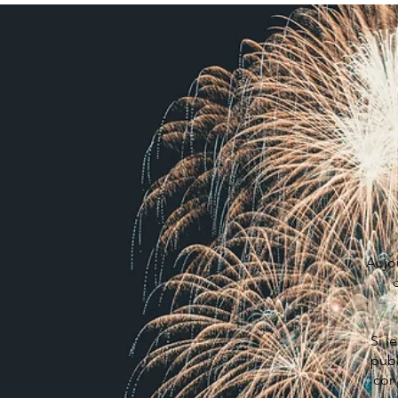
Aujo
Si l
publ
conc