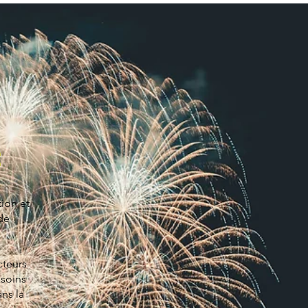
t
ion et
de
cteurs
esoins
ans la