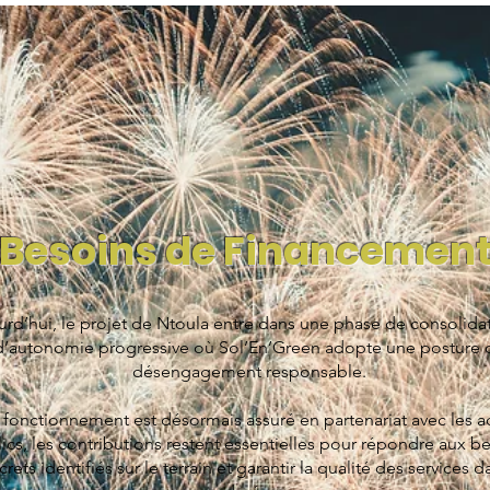
Besoins de Financemen
urd’hui, le projet de Ntoula entre dans une phase de consolidat
d’autonomie progressive où Sol’En’Green adopte une posture 
désengagement responsable.
e fonctionnement est désormais assuré en partenariat avec les a
ics, les contributions restent essentielles pour répondre aux b
rets identifiés sur le terrain et garantir la qualité des services d