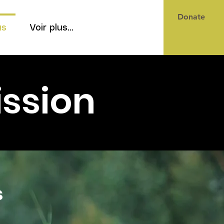
Donate
Se connecter
us
Voir plus...
ission
s